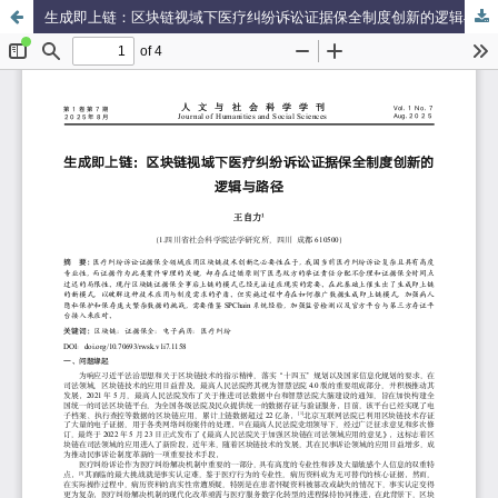
生成即上链：区块链视域下医疗纠纷诉讼证据保全制度创新的逻辑与路径