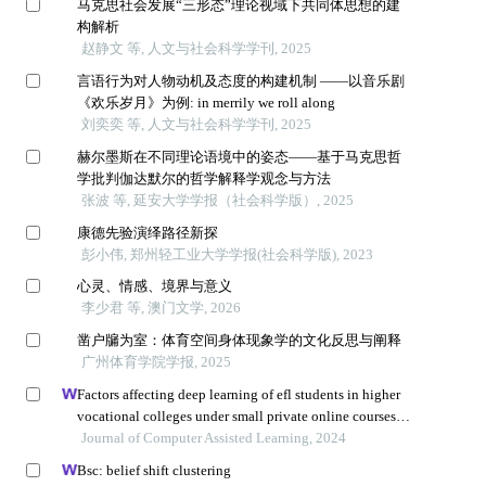
马克思社会发展“三形态”理论视域下共同体思想的建
构解析
赵静文 等, 人文与社会科学学刊, 2025
言语行为对人物动机及态度的构建机制 ——以音乐剧
《欢乐岁月》为例: in merrily we roll along
刘奕奕 等, 人文与社会科学学刊, 2025
赫尔墨斯在不同理论语境中的姿态——基于马克思哲
学批判伽达默尔的哲学解释学观念与方法
张波 等, 延安大学学报（社会科学版）, 2025
康德先验演绎路径新探
彭小伟, 郑州轻工业大学学报(社会科学版), 2023
心灵、情感、境界与意义
李少君 等, 澳门文学, 2026
凿户牖为室：体育空间身体现象学的文化反思与阐释
广州体育学院学报, 2025
Factors affecting deep learning of efl students in higher
vocational colleges under small private online courses-
based settings: a grounded theory approach
Journal of Computer Assisted Learning, 2024
Bsc: belief shift clustering