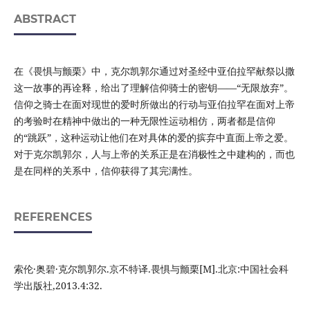
ABSTRACT
在《畏惧与颤栗》中，克尔凯郭尔通过对圣经中亚伯拉罕献祭以撒
这一故事的再诠释，给出了理解信仰骑士的密钥——“无限放弃”。
信仰之骑士在面对现世的爱时所做出的行动与亚伯拉罕在面对上帝
的考验时在精神中做出的一种无限性运动相仿，两者都是信仰
的“跳跃”，这种运动让他们在对具体的爱的摈弃中直面上帝之爱。
对于克尔凯郭尔，人与上帝的关系正是在消极性之中建构的，而也
是在同样的关系中，信仰获得了其完满性。
REFERENCES
索伦·奥碧·克尔凯郭尔.京不特译.畏惧与颤栗[M].北京:中国社会科
学出版社,2013.4:32.