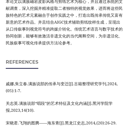
本论文以满族岫岩皮影风格与剪纸艺术为核心，并且通过系统的文
献调查，深入挖掘并精准提取二者独特的视觉效果，进而将这些民
族特色的艺术元素融合于创作实践之中，打造出既传承传统又富有
新意的艺术作品。并且结合AIGC技术辅助剪纸纹样生成，呈现出
从口传叙事到视觉符号的跨媒介转化。传统艺术语言与数字技术的
协同创新，能够有效激活非遗文化的当代阐释空间，为非遗活化、
民族叙事可视化传承提供方法论参考。
REFERENCES
戚娜,朱立春.满族说部的传承与变迁[J].古籍整理研究学刊,2024,
(05):1-7.
关志英.满族说部“唱段”的艺术特征及文化内涵[J].黑河学院学
报,2023,14(10).
宋晓君.飞翔的图腾——海东青[J].黑龙江史志,2014,(20):26-29.