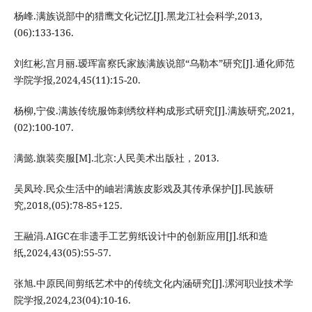
杨峰.满族说部中的猎鹰文化记忆[J].黑龙江社会科学,2013,
(06):133-136.
刘红彬,宫月丽.瑷珲富察氏家族满族说部“乌勒本”研究[J].通化师范
学院学报,2024,45(11):15-20.
杨柳,宁俊.满族传统服饰刺绣纹样构成形式研究[J].满族研究,2021,
(02):100-107.
满懿.旗装奕服[M].北京:人民美术出版社，2013.
吴凤玲.民众生活中的岫岩满族皮影戏及其传承保护[J].民族研
究,2018,(05):78-85+125.
王融涓.AIGC在非遗手工艺剪纸设计中的创新应用[J].纸和造
纸,2024,43(05):55-57.
张旭.中原民间剪纸艺术中的传统文化内涵研究[J].漯河职业技术学
院学报,2024,23(04):10-16.