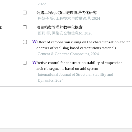
2022
公路工程epc 项目进度管理优化研究
严慧子 等, 工程技术与质量管理, 2024
究
项目档案管理的数字化探索
蔚莉 等, 网络安全和信息化, 2026
Effect of carbonation curing on the characterization and pr
operties of steel slag-based cementitious materials
Cement & Concrete Composites, 2024
Active control for construction stability of suspension
arch rib segments based on arid system
International Journal of Structural Stability and
Dynamics, 2024