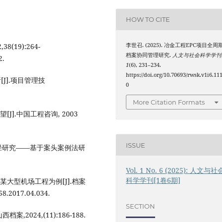
HOW TO CITE
(19):264-
李世召. (2025). 冶金工程EPC项目全周
档案协同管理研究.
人文与社会科学学刊
2.
1
(6), 231–234.
https://doi.org/10.70693/rwsk.v1i6.11
J].项目管理技
0
More Citation Formats
].中国工程咨询, 2003
ISSUE
径研究——基于案头案例法研
Vol. 1 No. 6 (2025): 人文与社
科学学刊[1卷6期]
大型机场工程为例[J].档案
58.2017.04.034.
SECTION
024,(11):186-188.