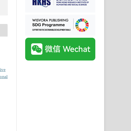
ive
ional