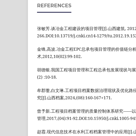
REFERENCES
张敏芳.谈冶金工程建设的项目管理[J].山西建筑, 2012,38
266.DOI:10.13719/j.cnki.cn14-1279/tu.2012.19.15
金锋,高波.冶金工程EPC总承包项目管理的价值链分析[
术,2012,10(02):99-102.
胡德银.我国工程项目管理和工程总承包发展现状与展望[J
(2) :10-18.
牟郡蓥,白文琳.工程项目档案数据治理现状及优化路
究[J].山西档案,2024,(08):160-167+171.
曾予新.工程项目档案管理的质量控制体系研究——以某
管理,2017,(04):91-92.DOI:10.15950/j.cnki.1005-94
赵霞.现代信息技术在水利工程档案管理中的应用[J].山西档案,2