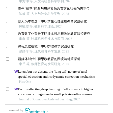
单海坤 等, 人文与社会科学学刊, 2025
青年“躺平”现象与思想政治教育客体认知的再定位
陈楠 等, 人文与社会科学学刊, 2025
以人为本理念下中职学生心理健康教育实践研究
钟晓霞 等, 教育科学理论, 2024
教育数字化背景下职业本科思想政治教育路径研究
李鑫 等, 计算机科学技术与应用, 2025
课程思政视域下中职护理教学实践研究
易静萍 等, 现代教育科学发展, 2025
新媒体时代中职思政教育的困境与对策探析
李岳 等, 教师教育与发展研究, 2025
Latent but not absent: the ‘long tail’ nature of rural
special education and its dynamic correction mechanism
Plos One
Factors affecting deep learning of efl students in higher
vocational colleges under small private online courses-
based settings: a grounded theory approach
Journal of Computer Assisted Learning, 2024
Powered by