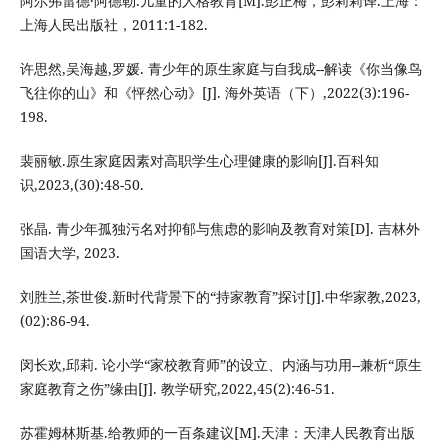
阿尔弗雷德·阿德勒.儿童的人格教育[M].彭正梅，彭莉莉译.上海：
上海人民出版社，2011:1-182.
许思然,吴海越,罗媛. 青少年的原生家庭与自我成--解读《你当像鸟
飞往你的山》和《怦然心动》[J]. 海外英语（下）,2022(3):196-
198.
裴丽敏.原生家庭因素对高职学生心理健康的影响[J].百科知
识,2023,(30):48-50.
张晶. 青少年孤独污名对抑郁与焦虑的影响及教育对策[D]. 吉林外
国语大学, 2023.
刘胜兰,茶世俊.新时代背景下的“持家教育”探讨[J].中华家教,2023,
(02):86-94.
闵长欢,邱莉. 论小学“家校教育师”的设立、内涵与功用--兼析“原生
家庭教育之伤”缘由[J]. 教学研究,2022,45(2):46-51.
苏霍姆林斯基.给教师的一百条建议[M].天津：天津人民教育出版