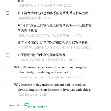
吸收
汪正祺 等, 人文与社会科学学刊, 2025
基于自发熵增的静态物体系的超重失重分析与判断
实验科学与技术, 2024
对“肯定”意义上的物化概念的哲学思考——以技术哲
学为理论视域
屈直 等, 延安大学学报（社会科学版）, 2025
波义耳将“微粒说”与“实验”相结合的自然哲学分析
肖显静 等, 山东科技大学学报（社会科学版）, 2025
对王阳明“物”的生存论现象学诠释
山东科技大学学报（社会科学版）, 2025
A stiffness-enhanced extensible continuum surgical
robot: design, modeling, and evaluation
Ieee-Asme Transactions on Mechatronics, 2025
A decrease in flavonifractor plautii and its product,
phytosphingosine, predisposes individuals with phlegm-
dampness constitution to metabolic disorders
Cell Discovery, 2025
Powered by