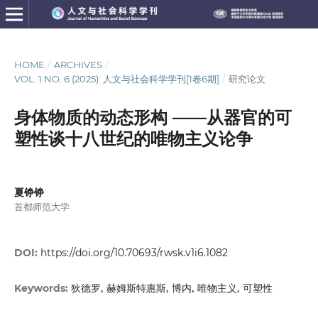
HOME
/
ARCHIVES
/
VOL. 1 NO. 6 (2025): 人文与社会科学学刊[1卷6期]
/
研究论文
身体物质的动态形构 ——从器官的可
塑性谈十八世纪的唯物主义论争
夏铮铮
首都师范大学
DOI:
https://doi.org/10.70693/rwsk.v1i6.1082
狄德罗, 赫姆斯特惠斯, 博内, 唯物主义, 可塑性
Keywords: