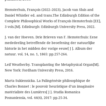
Hemsterhuis, François (2022–2023), Jacob van Sluis and
Daniel Whistler ed. and trans.The Edinburgh Edition of the
Complete Philosophical Works of François Hemsterhuis [EE],
3 vols.[M]. Edinburgh: Edinburgh University Press, 2022.
J. van der Hoeven. Drie Brieven van F. Hemsterhuis: Eene
mededeeling betreffende de beoefening der natuurlijke
historie in het midden der vorige eeuw[ J ]. Album der
natuur. vol. 14, no. 1, 1865: pp.257-264.
Leif Weatherby. Transplanting the Metaphysical Organ[M].
New York: Fordham University Press, 2016.
Marta Sukiennicka. La Palingénésie philosophique de
Charles Bonnet : le pouvoir heuristique d’un imaginaire
matérialiste des Lumières[ J ]. Studia Romanica
Posnaniensia, vol. 44(4), 2017: pp.25-34.