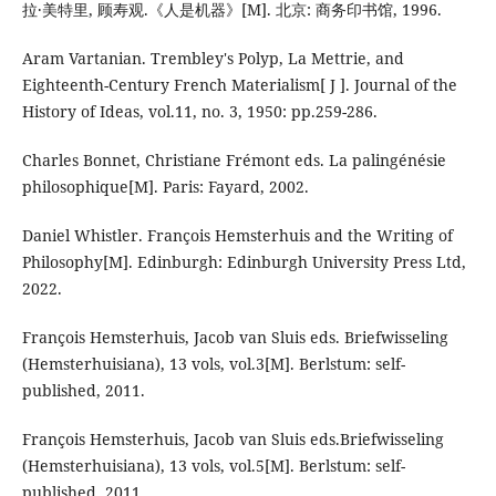
拉·美特里, 顾寿观.《人是机器》[M]. 北京: 商务印书馆, 1996.
Aram Vartanian. Trembley's Polyp, La Mettrie, and
Eighteenth-Century French Materialism[ J ]. Journal of the
History of Ideas, vol.11, no. 3, 1950: pp.259-286.
Charles Bonnet, Christiane Frémont eds. La palingénésie
philosophique[M]. Paris: Fayard, 2002.
Daniel Whistler. François Hemsterhuis and the Writing of
Philosophy[M]. Edinburgh: Edinburgh University Press Ltd,
2022.
François Hemsterhuis, Jacob van Sluis eds. Briefwisseling
(Hemsterhuisiana), 13 vols, vol.3[M]. Berlstum: self-
published, 2011.
François Hemsterhuis, Jacob van Sluis eds.Briefwisseling
(Hemsterhuisiana), 13 vols, vol.5[M]. Berlstum: self-
published, 2011.