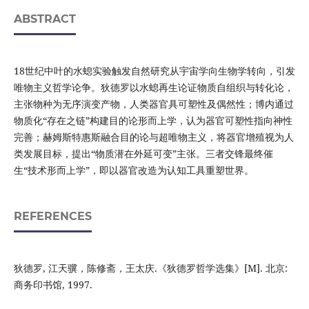
ABSTRACT
18世纪中叶的水螅实验触发自然研究从宇宙学向生物学转向，引发
唯物主义哲学论争。狄德罗以水螅再生论证物质自组织与转化论，
主张物种为无序演变产物，人类器官具可塑性及偶然性；博内通过
物质化“存在之链”构建目的论形而上学，认为器官可塑性指向神性
完善；赫姆斯特惠斯融合目的论与超唯物主义，将器官增殖视为人
类发展目标，提出“物质潜在外延可变”主张。三者交锋最终催
生“技术形而上学”，即以器官改造为认知工具重塑世界。
REFERENCES
狄德罗, 江天骥，陈修斋，王太庆.《狄德罗哲学选集》[M]. 北京:
商务印书馆, 1997.