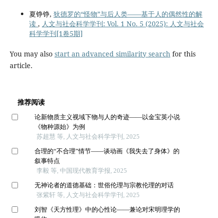
夏铮铮,
狄德罗的“怪物”与后人类——基于人的偶然性的解
读
,
人文与社会科学学刊: Vol. 1 No. 5 (2025): 人文与社会
科学学刊[1卷5期]
You may also
start an advanced similarity search
for this
article.
推荐阅读
论新物质主义视域下物与人的奇迹——以金宝英小说
《物种源始》为例
苏超慧 等, 人文与社会科学学刊, 2025
合理的“不合理”情节——谈动画《我失去了身体》的
叙事特点
李毅 等, 中国现代教育学报, 2025
无神论者的道德基础：世俗伦理与宗教伦理的对话
张紫轩 等, 人文与社会科学学刊, 2025
刘智《天方性理》中的心性论——兼论对宋明理学的