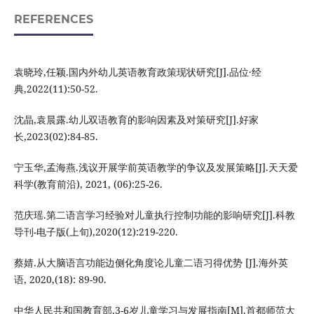
REFERENCES
袁晓玲,任颖.国内外幼儿英语教育政策现状研究[J].品位·经
典,2022(11):50-52.
沈晶,袁晨露.幼儿双语教育的影响因素及对策研究[J].好家
长,2023(02):84-85.
宁玉华,孟海燕.浅议开展学前英语教学的争议及发展策略[J].天天爱
科学(教育前沿), 2021, (06):25-26.
范庆瑶.第二语言学习经验对儿童执行控制功能的影响研究[J].科教
导刊-电子版(上旬),2020(12):219-220.
蔡婧.从大脑语言功能边侧化角度论儿童二语习得优势 [J].海外英
语, 2020,(18): 89-90.
中华人民共和国教育部.3-6岁儿童学习与发展指南[M].首都师范大