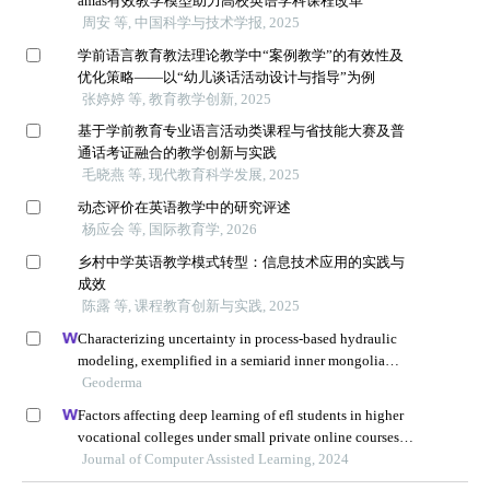
amas有效教学模型助力高校英语学科课程改革
周安 等, 中国科学与技术学报, 2025
学前语言教育教法理论教学中“案例教学”的有效性及
优化策略——以“幼儿谈话活动设计与指导”为例
张婷婷 等, 教育教学创新, 2025
基于学前教育专业语言活动类课程与省技能大赛及普
通话考证融合的教学创新与实践
毛晓燕 等, 现代教育科学发展, 2025
动态评价在英语教学中的研究评述
杨应会 等, 国际教育学, 2026
乡村中学英语教学模式转型：信息技术应用的实践与
成效
陈露 等, 课程教育创新与实践, 2025
Characterizing uncertainty in process-based hydraulic
modeling, exemplified in a semiarid inner mongolia
steppe
Geoderma
Factors affecting deep learning of efl students in higher
vocational colleges under small private online courses-
based settings: a grounded theory approach
Journal of Computer Assisted Learning, 2024