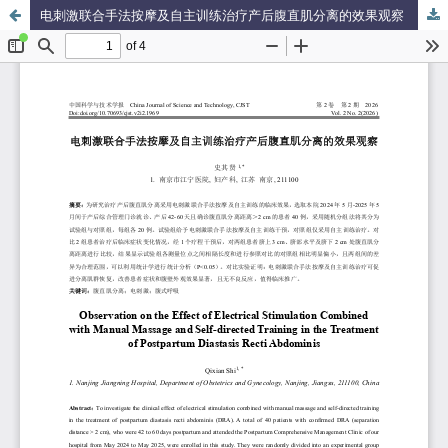
电刺激联合手法按摩及自主训练治疗产后腹直肌分离的效果观察